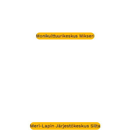
Monikulttuurikeskus Mikseri
Meri-Lapin Järjestökeskus Silta