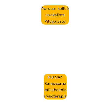
Purolan keittiö
Ruokalista
Pitopalvelu
Purolan
Kampaamo
Jalkahoitola
Fysioterapia