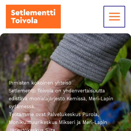
Siirry
sisältöön
Ihmisten kokoinen yhteisö
Setlementti Toivola on yhdenvertaisuutta
edistävä monialajärjestö Kemissä, Meri-Lapin
sydämessä.
Työtämme ovat Palvelukeskus Purola,
Monikulttuurikeskus Mikseri ja Meri-Lapin
Järjestökeskus Silta.