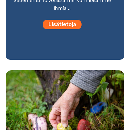
Setlementti Toivolassa me kunnioitamme
ihmis…
Lisätietoja