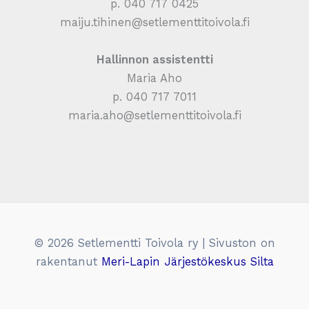
p. 040 717 0425
maiju.tihinen@setlementtitoivola.fi
Hallinnon assistentti
Maria Aho
p. 040 717 7011
maria.aho@setlementtitoivola.fi
© 2026 Setlementti Toivola ry | Sivuston on
rakentanut
Meri-Lapin Järjestökeskus Silta