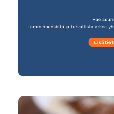
Hae asu
Lämminhenkistä ja turvallista arkea y
Lisätiet