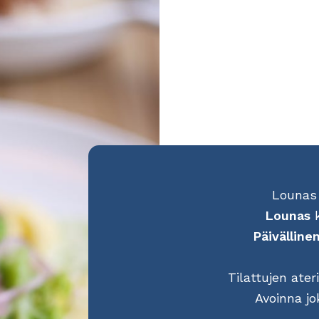
Lounas 
Lounas
Päivälline
Tilattujen ater
Avoinna jo