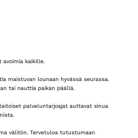
 avoimia kaikille.
ttia maistuvan lounaan hyvässä seurassa.
aan tai nauttia paikan päällä.
aitoiset palveluntarjoajat auttavat sinua
nista.
lma välitön. Tervetuloa tutustumaan