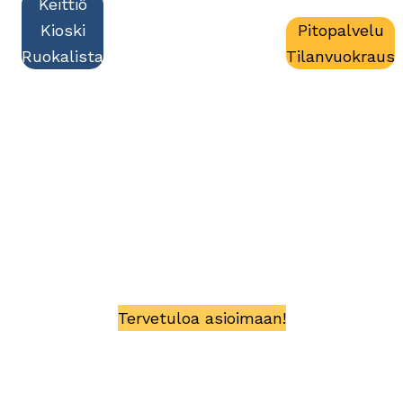
Keittiö
Kioski
Pitopalvelu
Ruokalista
Tilanvuokraus