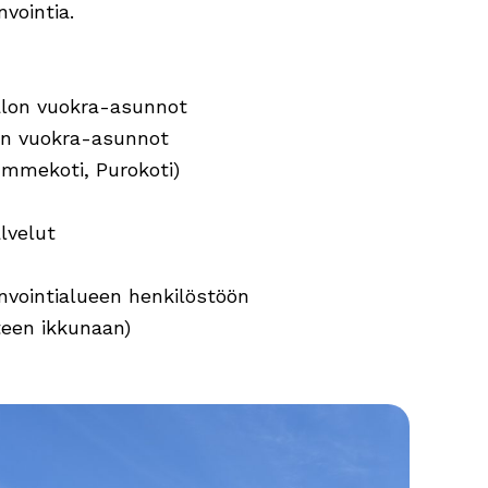
vointia.
italon vuokra-asunnot
lon vuokra-asunnot
ummekoti, Purokoti)
lvelut
invointialueen henkilöstöön
teen ikkunaan)