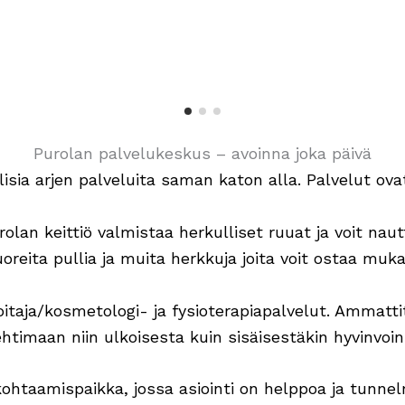
Avoinna ma-pe 8-17
Purolan palvelukeskus – avoinna joka päivä
isia arjen palveluita saman katon alla. Palvelut ovat
lan keittiö valmistaa herkulliset ruuat ja voit nau
uoreita pullia ja muita herkkuja joita voit ostaa muk
taja/kosmetologi- ja fysioterapiapalvelut. Ammattit
htimaan niin ulkoisesta kuin sisäisestäkin hyvinvoin
htaamispaikka, jossa asiointi on helppoa ja tunne