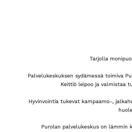
Tarjolla monipuol
Palvelukeskuksen sydämessä toimiva Puro
Keittiö leipoo ja valmistaa t
Hyvinvointia tukevat kampaamo-, jalkahoi
huole
Purolan palvelukeskus on lämmin ko