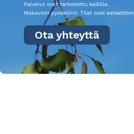
Palvelut ovat tarkoitettu kaikille.
Maksuton pysäköinti. Tilat ovat esteettöm
Ota yhteyttä