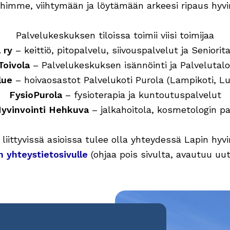
ihimme, viihtymään ja löytämään arkeesi ripaus hyvin
Palvelukeskuksen tiloissa toimii viisi toimijaa
 ry
– keittiö, pitopalvelu, siivouspalvelut ja Senior
Toivola
– Palvelukeskuksen isännöinti ja Palveluta
lue
– hoivaosastot Palvelukoti Purola (Lampikoti, L
FysioPurola
– fysioterapia ja kuntoutuspalvelut
yvinvointi Hehkuva
– jalkahoitola, kosmetologin pa
liittyvissä asioissa tulee olla yhteydessä Lapin hyv
 yhteystietosivulle
(ohjaa pois sivulta, avautuu uu