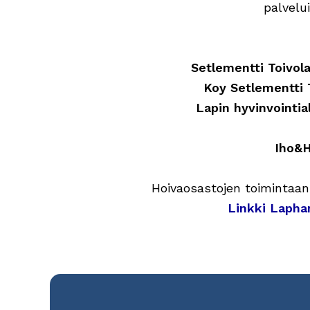
palvelu
Setlementti Toivola
Koy Setlementti 
Lapin hyvinvointia
Iho&H
Hoivaosastojen toimintaan 
Linkki Laphan