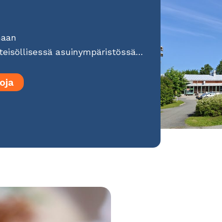
maan
hteisöllisessä asuinympäristössä…
oja