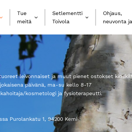
Tue
Setlementti
Ohjaus,
meitä
Toivola
neuvonta ja
uoreet leivonnaiset ja muut pienet ostokset kioskil
n jokaisena päivänä, ma-su kello 8-17
ahoitaja/kosmetologi ja fysioterapeutti.
ssa Purolankatu 1, 94200 Kemi