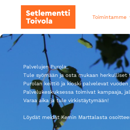
Siirry
sisältöön
Toimintamme
Palvelujen Purola
Tule syömään ja osta mukaan herkulliset t
Purolan keittiö ja kioski palvelevat vuode
Palvelukeskuksessa toimivat kampaaja, jalk
Varaa aika ja tule virkistäytymään!
Löydät meidät Kemin Marttalasta osoittee