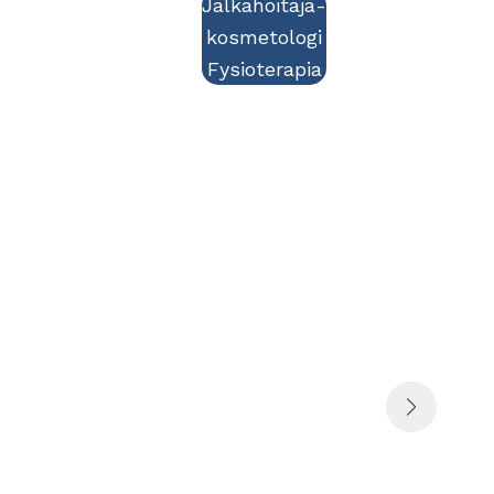
Jalkahoitaja-
kosmetologi
Fysioterapia
Palvelu