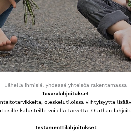
Lähellä ihmisiä, yhdessä yhteisöä rakentamassa
Tavaralahjoitukset
itotarvikkeita, oleskelutiloissa viihtyisyyttä lisäävät
isille kalusteille voi olla tarvetta. Otathan lahjoi
Testamenttilahjoitukset