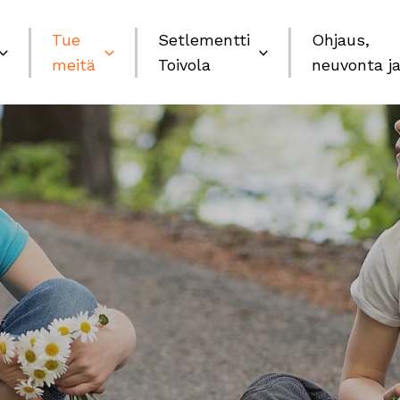
Tue
Setlementti
Ohjaus,
meitä
Toivola
neuvonta ja