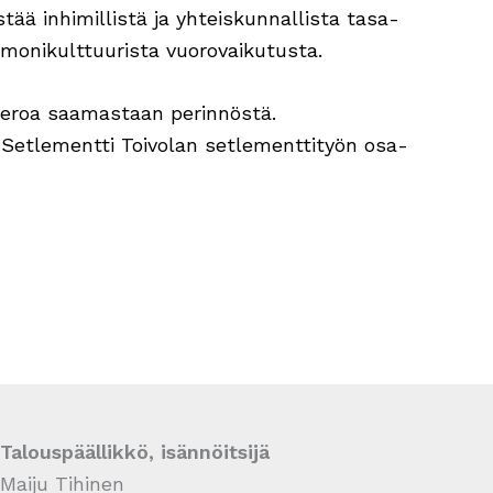
ää inhimillistä ja yhteiskunnallista tasa-
monikulttuurista vuorovaikutusta.
 veroa saamastaan perinnöstä.
in Setlementti Toivolan setlementtityön osa-
Talouspäällikkö, isännöitsijä
Maiju Tihinen