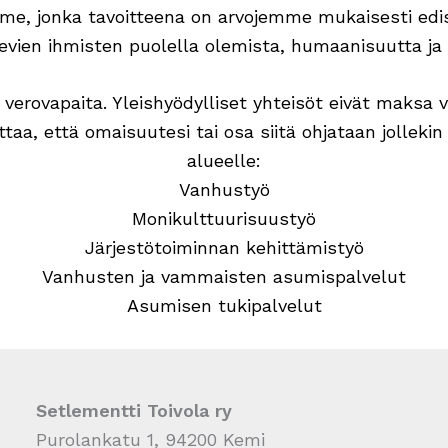
e, jonka tavoitteena on arvojemme mukaisesti edist
ien ihmisten puolella olemista, humaanisuutta ja 
 verovapaita. Yleishyödylliset yhteisöt eivät maksa
ttaa, että omaisuutesi tai osa siitä ohjataan jollek
alueelle:
Vanhustyö
Monikulttuurisuustyö
Järjestötoiminnan kehittämistyö
Vanhusten ja vammaisten asumispalvelut
Asumisen tukipalvelut
Setlementti Toivola ry
Purolankatu 1, 94200 Kemi