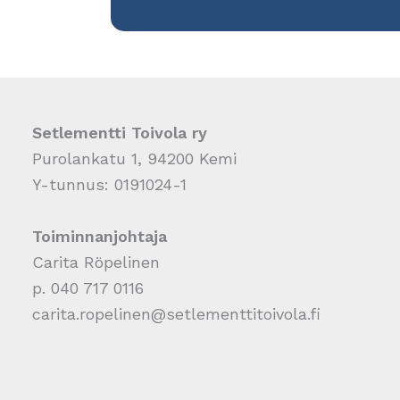
Setlementti Toivola ry
Purolankatu 1, 94200 Kemi
Y-tunnus: 0191024-1
Toiminnanjohtaja
Carita Röpelinen
p. 040 717 0116
carita.ropelinen@setlementtitoivola.fi