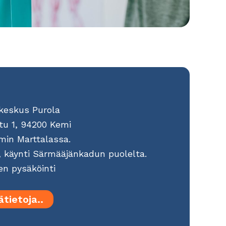
keskus Purola
tu 1, 94200 Kemi
emin Marttalassa.
, käynti Särmääjänkadun puolelta.
en pysäköinti
ätietoja..