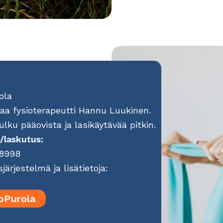
ola
taa fysioterapeutti Hannu Luukinen.
lku pääovista ja lasikäytävää pitkin.
/laskutus:
88998
järjestelmä ja lisätietoja:
oPurola