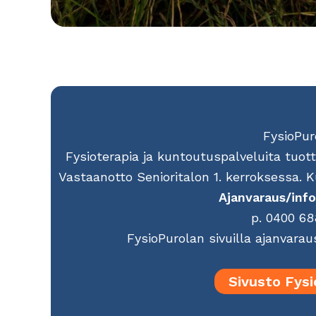
FysioPur
Fysioterapia ja kuntoutuspalveluita tuot
Vastaanotto Senioritalon 1. kerroksessa. Ku
Ajanvaraus/info
p. 0400 6
FysioPurolan sivuilla ajanvaraus
Sivusto Fysi