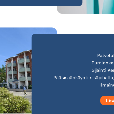
Palvelu
Purolanka
Sijainti K
Pääsisäänkäynti sisäpihalla
Ilmain
Lis