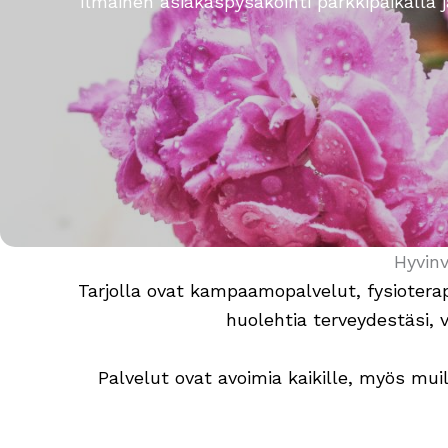
Ilmainen asiakaspysäköinti parkkipaikalla j
Hyvinv
Tarjolla ovat kampaamopalvelut, fysioterap
huolehtia terveydestäsi, v
Palvelut ovat avoimia kaikille, myös muil