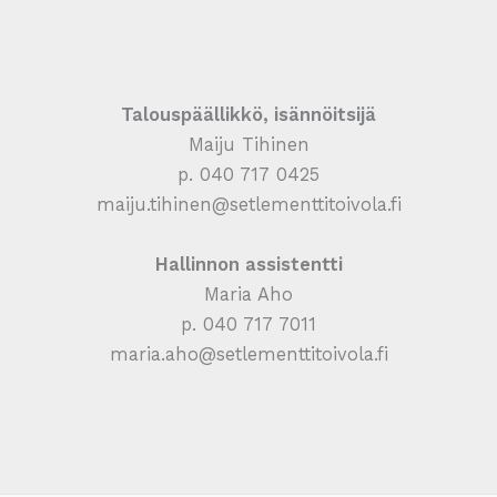
Talouspäällikkö, isännöitsijä
Maiju Tihinen
p. 040 717 0425
maiju.tihinen@setlementtitoivola.fi
Hallinnon assistentti
Maria Aho
p. 040 717 7011
maria.aho@setlementtitoivola.fi