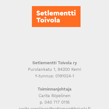
Setlementti Toivola ry
Purolankatu 1, 94200 Kemi
Y-tunnus: 0191024-1
Toiminnanjohtaja
Carita Röpelinen
p. 040 717 0116
carita.ropelinen@setlementtitoivola.fi