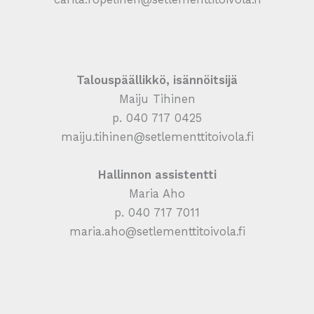
Talouspäällikkö, isännöitsijä
Maiju Tihinen
p. 040 717 0425
maiju.tihinen@setlementtitoivola.fi
Hallinnon assistentti
Maria Aho
p. 040 717 7011
maria.aho@setlementtitoivola.fi