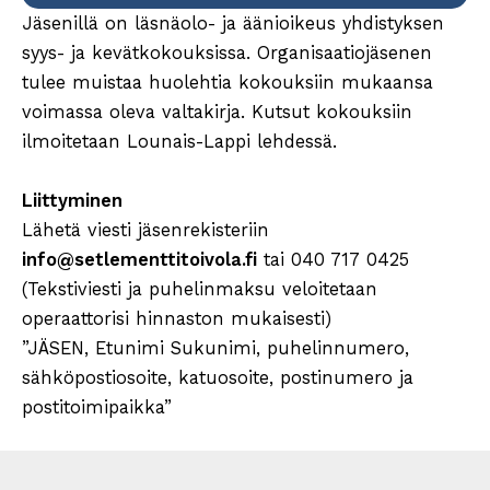
Jäsenillä on läsnäolo- ja äänioikeus yhdistyksen
syys- ja kevätkokouksissa. Organisaatiojäsenen
tulee muistaa huolehtia kokouksiin mukaansa
voimassa oleva valtakirja. Kutsut kokouksiin
ilmoitetaan Lounais-Lappi lehdessä.
Liittyminen
Lähetä viesti jäsenrekisteriin
info@setlementtitoivola.fi
tai 040 717 0425
(Tekstiviesti ja puhelinmaksu veloitetaan
operaattorisi hinnaston mukaisesti)
”JÄSEN, Etunimi Sukunimi, puhelinnumero,
sähköpostiosoite, katuosoite, postinumero ja
postitoimipaikka”