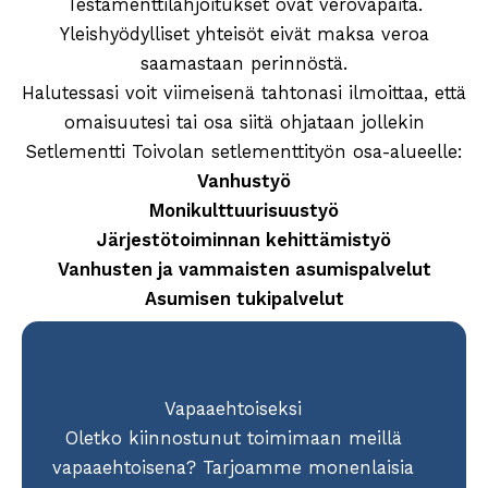
Testamenttilahjoitukset ovat verovapaita.
Yleishyödylliset yhteisöt eivät maksa veroa
saamastaan perinnöstä.
Halutessasi voit viimeisenä tahtonasi ilmoittaa, että
omaisuutesi tai osa siitä ohjataan jollekin
Setlementti Toivolan setlementtityön osa-alueelle:
Vanhustyö
Monikulttuurisuustyö
Järjestötoiminnan kehittämistyö
Vanhusten ja vammaisten asumispalvelut
Asumisen tukipalvelut
Vapaaehtoiseksi
Oletko kiinnostunut toimimaan meillä
vapaaehtoisena? Tarjoamme monenlaisia