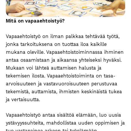
Mitä on vapaaehtoistyö?
Vapaaehtoistyö on ilman palkkaa tehtävää työtä,
jonka tarkoituksena on tuottaa iloa kaikille
mukana oleville. Vapaaehtoistoiminnassa ihminen
antaa osaamistaan ja aikaansa yhteiseksi hyväksi.
Mukaan voi lähteä auttamisen halusta ja
tekemisen ilosta. Vapaaehtoistoiminta on tasa-
arvoisuuteen ja vastavuoroisuuteen perustuvaa
tekemistä, auttamista, ihmisten keskinäistä tukea
ja vertaisuutta.
Vapaaehtoistyö antaa sisältöä elämään, luo uusia
ystävyyssuhteita, mahdollistaa uuden oppimisen ja
tuo vastapainoa arkeen tai työelämään.