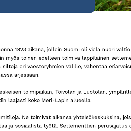
na 1923 aikana, jolloin Suomi oli vielä nuori valtio 
n myös toinen edelleen toimiva lappilainen setleme
 siltoja eri väestöryhmien välille, vähentää eriarvoi
massa arjessaan.
skeisen toimipaikan, Toivolan ja Luotolan, ympäril
tiin laajasti koko Meri-Lapin alueella
mitiloja. Ne toimivat aikansa yhteisökeskuksina, joiss
aa ja sosiaalista työtä. Setlementtien perusajatus o