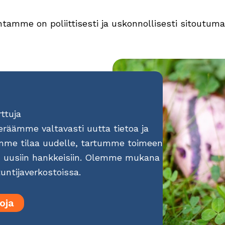
ntamme on poliittisesti ja uskonnollisesti sitoutuma
ttuja
räämme valtavasti uutta tietoa ja
me tilaa uudelle, tartumme toimeen
n uusiin hankkeisiin. Olemme mukana
untijaverkostoissa.
oja