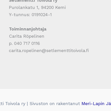
Setlementti Toivola ry
Purolankatu 1, 94200 Kemi
Y-tunnus: 0191024-1
Toiminnanjohtaja
Carita Röpelinen
p. 040 717 0116
carita.ropelinen@setlementtitoivola.fi
i Toivola ry | Sivuston on rakentanut
Meri-Lapin Jä