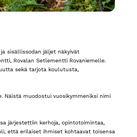
ja sisällissodan jäljet näkyivät
ntti, Rovalan Setlementti Rovaniemelle.
suutta sekä tarjota koulutusta,
le. Näistä muodostui vuosikymmeniksi nimi
a järjestettiin kerhoja, opintotoimintaa,
li, että erilaiset ihmiset kohtaavat toisensa