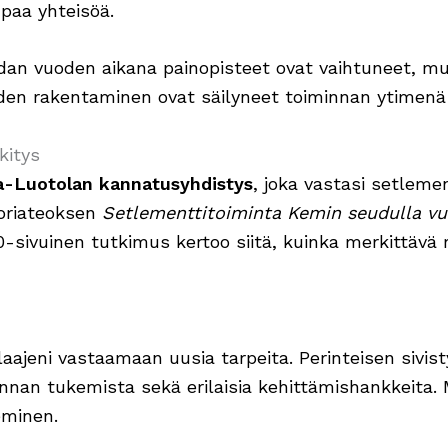
paa yhteisöä.
dan vuoden aikana painopisteet ovat vaihtuneet, mu
yden rakentaminen ovat säilyneet toiminnan ytimenä
kitys
a-Luotolan kannatusyhdistys
, joka vastasi setleme
toriateoksen
Setlementtitoiminta Kemin seudulla vu
500-sivuinen tutkimus kertoo siitä, kuinka merkittävä
ajeni vastaamaan uusia tarpeita. Perinteisen sivisty
minnan tukemista sekä erilaisia kehittämishankkeit
eminen.