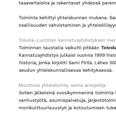
tasavertaisina ja rakentavat yhdessä parem
Toiminta kehittyi yhteiskunnan mukana. Sa
osallisuuden vahvistaminen ja yhteisöllisy
Toivola-Luotolan kannatusyhdistyksen mer
Toiminnan taustalla vaikutti pitkään
Toivol
Kannatusyhdistys julkaisi vuonna 1999 his
historia
, jonka kirjoitti Sami Pirilä. Lähes 
seudun yhteiskunnallisessa kehityksessä.
Muuttuva yhteiskunta, sama arvopohja
Sotien jälkeisinä vuosikymmeninä toiminta la
vanhustyötä, asumispalveluja, järjestötoi
monikulttuurisuustyö ja kotoutumisen tuk