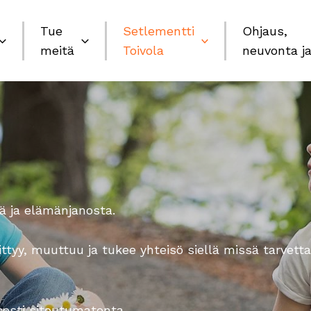
Tue
Setlementti
Ohjaus,
meitä
Toivola
neuvonta ja
ä ja elämänjanosta.
tyy, muuttuu ja tukee yhteisö siellä missä tarvetta
sesti sitoutumatonta.