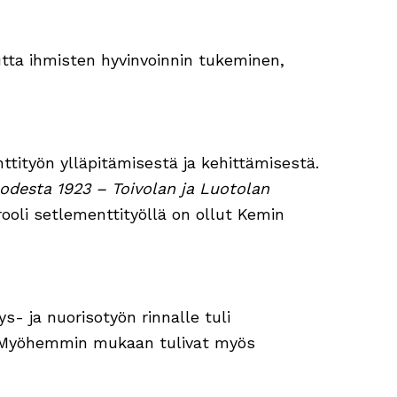
tta ihmisten hyvinvoinnin tukeminen,
nttityön ylläpitämisestä ja kehittämisestä.
odesta 1923 – Toivolan ja Luotolan
 rooli setlementtityöllä on ollut Kemin
s- ja nuorisotyön rinnalle tuli
a. Myöhemmin mukaan tulivat myös