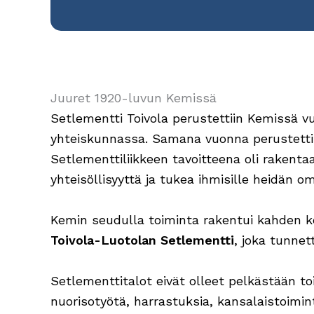
Juuret 1920-luvun Kemissä
Setlementti Toivola perustettiin Kemissä vuon
yhteiskunnassa. Samana vuonna perustettii
Setlementtiliikkeen tavoitteena oli rakentaa
yhteisöllisyyttä ja tukea ihmisille heidän o
Kemin seudulla toiminta rakentui kahden ke
Toivola-Luotolan Setlementti
, joka tunnet
Setlementtitalot eivät olleet pelkästään toi
nuorisotyötä, harrastuksia, kansalaistoimint