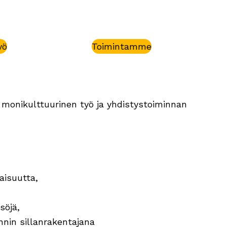
yö
Toimintamme
monikulttuurinen työ ja yhdistystoiminnan
aisuutta,
söjä,
nin sillanrakentajana