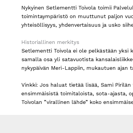
Nykyinen Setlementti Toivola toimii Palvel
toimintaympäristö on muuttunut paljon vuo
yhteisöllisyys, yhdenvertaisuus ja usko siih
Historiallinen merkitys
Setlementti Toivola ei ole pelkästään yksi
samalla osa yli satavuotista kansalaislii
nykypäivän Meri-Lappiin, mukautuen ajan ta
Vinkki: Jos haluat tietää lisää, Sami Pirilän
ensimmäisistä toimitaloista, sota-ajasta,
Toivolan ”virallinen lähde” koko ensimmäis