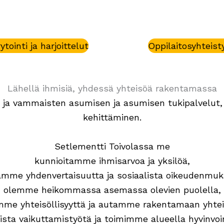
ytointi ja harjoittelut
Oppilaitosyhteist
Lähellä ihmisiä, yhdessä yhteisöä rakentamassa
a vammaisten asumisen ja asumisen tukipalvelut, 
kehittäminen.
Setlementti Toivolassa me
kunnioitamme ihmisarvoa ja yksilöä,
mme yhdenvertaisuutta ja sosiaalista oikeudenmuk
olemme heikommassa asemassa olevien puolella,
me yhteisöllisyyttä ja autamme rakentamaan yhtei
sta vaikuttamistyötä ja toimimme alueella hyvinvoin