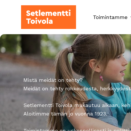
Siirry
sisältöön
Toimintamme
Mistä meidät on tehty?
Meidät on tehty rohkeudesta, herkkyydest
Setlementti Toivola mukautuu aikaan, kehit
Aloitimme tämän jo vuonna 1923.
Toimintamme on uskonnollisesti ja poliitti