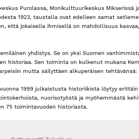
ukeskus Purolassa, Monikulttuurikeskus Mikserissä ja
desta 1923, taustalla ovat edelleen samat setlemen
en, että jokaisella ihmisellä on mahdollisuus kasvaa,
 kemiläinen yhdistys. Se on yksi Suomen vanhimmista
kkeen historiaa. Sen toiminta on kulkenut mukana K
rpeisiin mutta säilyttäen alkuperäisen tehtävänsä: 
 vuonna 1999 julkaistusta historiikista löytyy erittäin
 opintokerhoista, nuorisotyöstä ja myöhemmästä keh
en 75 toimintavuoden historiasta.