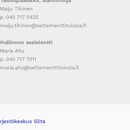
Talouspäällikkö, isännöitsijä
Maiju Tihinen
p. 040 717 0425
maiju.tihinen@setlementtitoivola.fi
Hallinnon assistentti
Maria Aho
p. 040 717 7011
maria.aho@setlementtitoivola.fi
rjestökeskus Silta