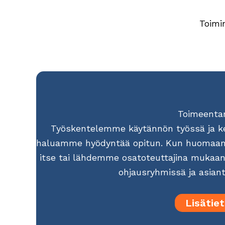
Toimi
Toimeentar
Työskentelemme käytännön työssä ja ke
haluamme hyödyntää opitun. Kun huomaam
itse tai lähdemme osatoteuttajina mukaa
ohjausryhmissä ja asiant
Lisätiet