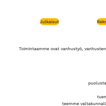
Julkaisut
Rekr
Toimintaamme ovat vanhustyö, vanhusten j
puolusta
tuem
teemme valtakunnalli