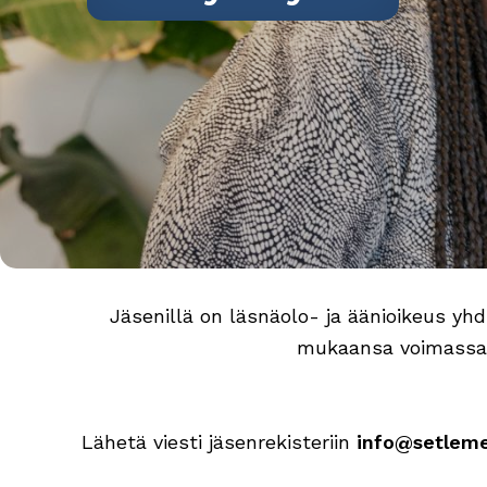
Jäsenillä on läsnäolo- ja äänioikeus yh
mukaansa voimassa o
Lähetä viesti jäsenrekisteriin
info@setlemen