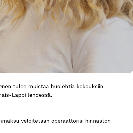
senen tulee muistaa huolehtia kokouksiin
nais-Lappi lehdessä.
linmaksu veloitetaan operaattorisi hinnaston