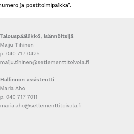
umero ja postitoimipaikka”.
Talouspäällikkö, isännöitsijä
Maiju Tihinen
p. 040 717 0425
maiju.tihinen@setlementtitoivola.fi
Hallinnon assistentti
Maria Aho
p. 040 717 7011
maria.aho@setlementtitoivola.fi