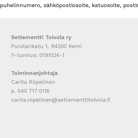
puhelinnumero, sähköpostiosoite, katuosoite, postin
Setlementti Toivola ry
Purolankatu 1, 94200 Kemi
Y-tunnus: 0191024-1
Toiminnanjohtaja
Carita Röpelinen
p. 040 717 0116
carita.ropelinen@setlementtitoivola.fi