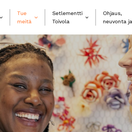
Tue
Setlementti
Ohjaus,
meitä
Toivola
neuvonta ja