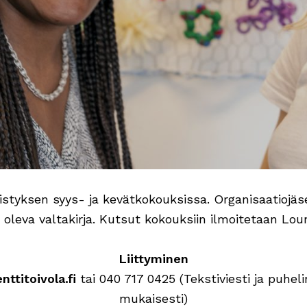
distyksen syys- ja kevätkokouksissa. Organisaatiojä
leva valtakirja. Kutsut kokouksiin ilmoitetaan Lou
Liittyminen
ttitoivola.fi
tai 040 717 0425 (Tekstiviesti ja puhe
mukaisesti)