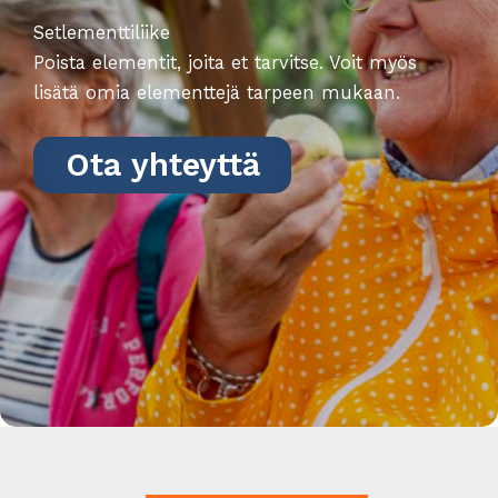
Setlementtiliike
Poista elementit, joita et tarvitse. Voit myös
lisätä omia elementtejä tarpeen mukaan.
Ota yhteyttä