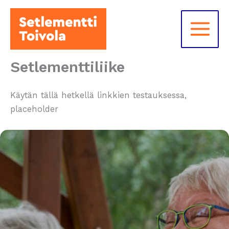
Siirry
sisältöön
Setlementtiliike
Käytän tällä hetkellä linkkien testauksessa,
placeholder