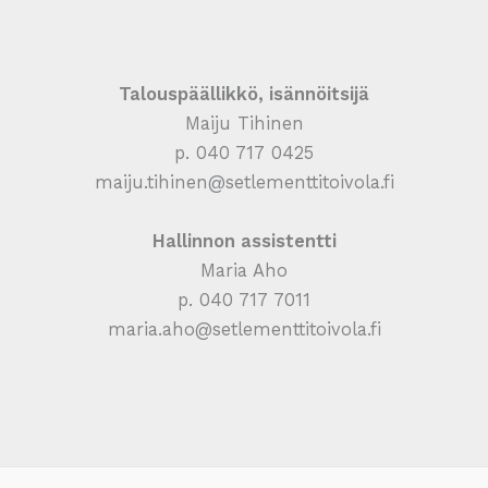
Talouspäällikkö, isännöitsijä
Maiju Tihinen
p. 040 717 0425
maiju.tihinen@setlementtitoivola.fi
Hallinnon assistentti
Maria Aho
p. 040 717 7011
maria.aho@setlementtitoivola.fi